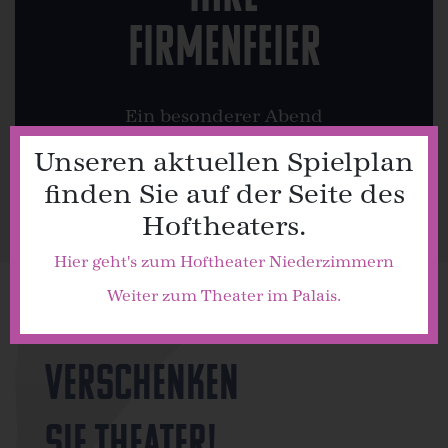
Firmenfeier
Ein besonderer Abend
für Sie und die Kollegen
Unseren aktuellen Spielplan
finden Sie auf der Seite des
–– mehr
Hoftheaters.
Hier geht's zum Hoftheater Niederzimmern
Weiter zum Theater im Palais.
Verschenken
Sie Theater!