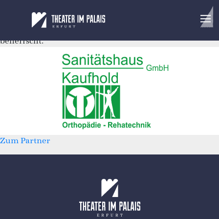
Sanitätshaus Kaufhold GmbH
Jahrzehntelange Erfahrung, hoher Qualitätsanspruch
und ein Meisterfachbetrieb, der sein Handwerk
beherrscht.
Zum Partner